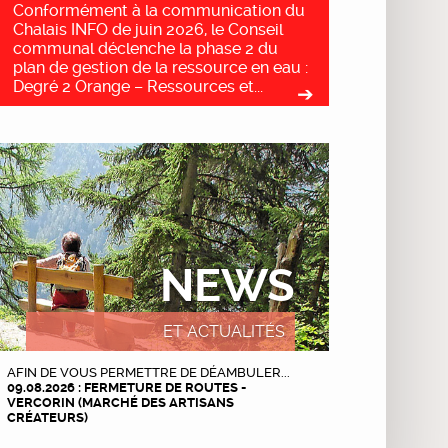
Conformément à la communication du
Chalais INFO de juin 2026, le Conseil
communal déclenche la phase 2 du
plan de gestion de la ressource en eau :
Degré 2 Orange – Ressources et...
NEWS
ET ACTUALITÉS
AFIN DE VOUS PERMETTRE DE DÉAMBULER...
09.08.2026 : FERMETURE DE ROUTES -
VERCORIN (MARCHÉ DES ARTISANS
CRÉATEURS)