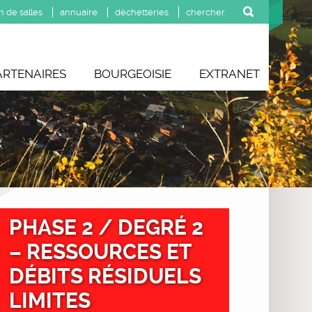
n de salles
annuaire
déchetteries
ARTENAIRES
BOURGEOISIE
EXTRANET
PHASE 2 / DEGRÉ 2
– RESSOURCES ET
DÉBITS RÉSIDUELS
LIMITES