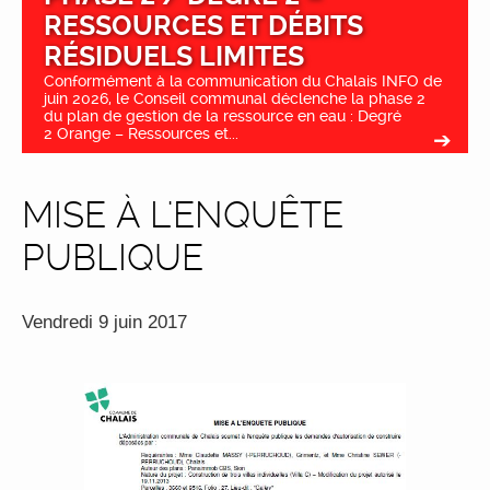
RESSOURCES ET DÉBITS
RÉSIDUELS LIMITES
Conformément à la communication du Chalais INFO de
juin 2026, le Conseil communal déclenche la phase 2
du plan de gestion de la ressource en eau : Degré
2 Orange – Ressources et...
MISE À L'ENQUÊTE
PUBLIQUE
Vendredi 9 juin 2017