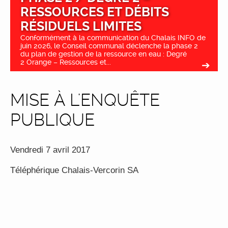
RESSOURCES ET DÉBITS
RÉSIDUELS LIMITES
Conformément à la communication du Chalais INFO de
juin 2026, le Conseil communal déclenche la phase 2
du plan de gestion de la ressource en eau : Degré
2 Orange – Ressources et...
MISE À L'ENQUÊTE
PUBLIQUE
Vendredi 7 avril 2017
Téléphérique Chalais-Vercorin SA