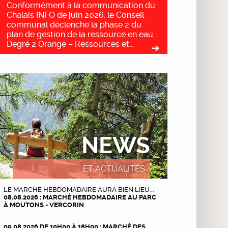
Conformément à la communication du
Chalais INFO de juin 2026, le Conseil
communal déclenche la phase 2 du
plan de gestion de la ressource en eau :
Degré 2 Orange – Ressources et...
NEWS
ET ACTUALITÉS
LE MARCHÉ HEBDOMADAIRE AURA BIEN LIEU...
08.08.2026 : MARCHÉ HEBDOMADAIRE AU PARC
À MOUTONS - VERCORIN
09.08.2026 DE 10H00 À 18H00 : MARCHÉ DES