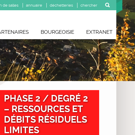
n de salles
annuaire
déchetteries
ARTENAIRES
BOURGEOISIE
EXTRANET
PHASE 2 / DEGRÉ 2
– RESSOURCES ET
DÉBITS RÉSIDUELS
LIMITES