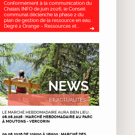
Conformément à la communication du
Chalais INFO de juin 2026, le Conseil
communal déclenche la phase 2 du
plan de gestion de la ressource en eau :
Degré 2 Orange – Ressources et...
NEWS
ET ACTUALITÉS
LE MARCHÉ HEBDOMADAIRE AURA BIEN LIEU...
08.08.2026 : MARCHÉ HEBDOMADAIRE AU PARC
À MOUTONS - VERCORIN
09.08.2026 DE 10H00 À 18H00 : MARCHÉ DES