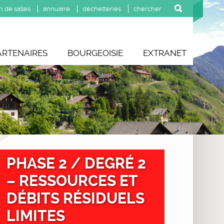
n de salles
annuaire
déchetteries
ARTENAIRES
BOURGEOISIE
EXTRANET
PHASE 2 / DEGRÉ 2
– RESSOURCES ET
DÉBITS RÉSIDUELS
LIMITES