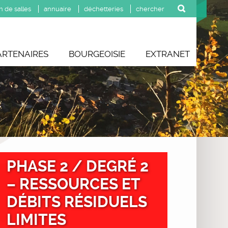
n de salles
annuaire
déchetteries
ARTENAIRES
BOURGEOISIE
EXTRANET
PHASE 2 / DEGRÉ 2
– RESSOURCES ET
DÉBITS RÉSIDUELS
LIMITES