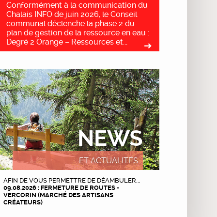
Conformément à la communication du
Chalais INFO de juin 2026, le Conseil
communal déclenche la phase 2 du
plan de gestion de la ressource en eau :
Degré 2 Orange – Ressources et...
NEWS
ET ACTUALITÉS
AFIN DE VOUS PERMETTRE DE DÉAMBULER...
09.08.2026 : FERMETURE DE ROUTES -
VERCORIN (MARCHÉ DES ARTISANS
CRÉATEURS)