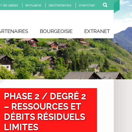
n de salles
annuaire
déchetteries
ARTENAIRES
BOURGEOISIE
EXTRANET
PHASE 2 / DEGRÉ 2
– RESSOURCES ET
DÉBITS RÉSIDUELS
LIMITES