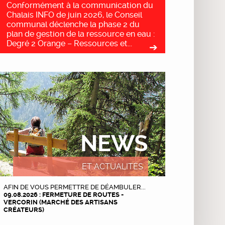
Conformément à la communication du
Chalais INFO de juin 2026, le Conseil
communal déclenche la phase 2 du
plan de gestion de la ressource en eau :
Degré 2 Orange – Ressources et...
NEWS
ET ACTUALITÉS
AFIN DE VOUS PERMETTRE DE DÉAMBULER...
09.08.2026 : FERMETURE DE ROUTES -
VERCORIN (MARCHÉ DES ARTISANS
CRÉATEURS)