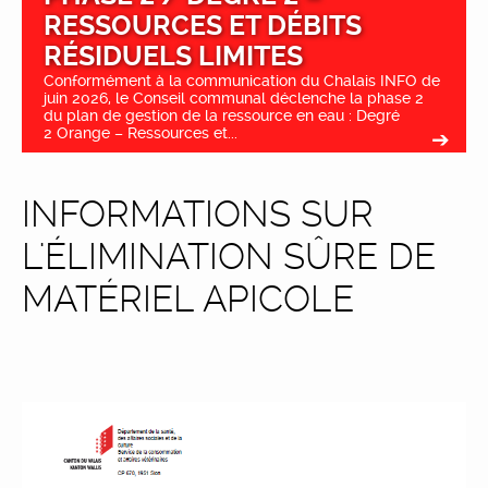
RESSOURCES ET DÉBITS
RÉSIDUELS LIMITES
Conformément à la communication du Chalais INFO de
juin 2026, le Conseil communal déclenche la phase 2
du plan de gestion de la ressource en eau : Degré
2 Orange – Ressources et...
INFORMATIONS SUR
L'ÉLIMINATION SÛRE DE
MATÉRIEL APICOLE