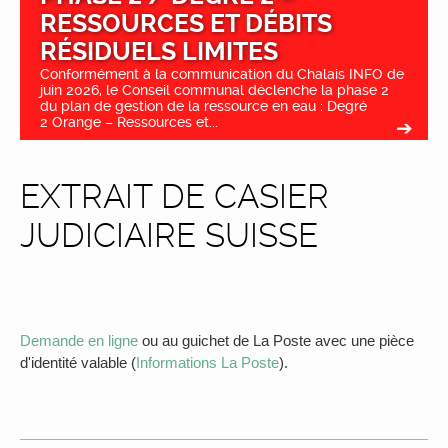
RESSOURCES ET DÉBITS
RÉSIDUELS LIMITES
Conformément à la communication du Chalais INFO de
juin 2026, le Conseil communal déclenche la phase 2
du plan de gestion de la ressource en eau : Degré
2 Orange – Ressources et...
EXTRAIT DE CASIER
JUDICIAIRE SUISSE
Demande en ligne
ou au guichet de La Poste avec une pièce
d'identité valable (
Informations La Poste
).