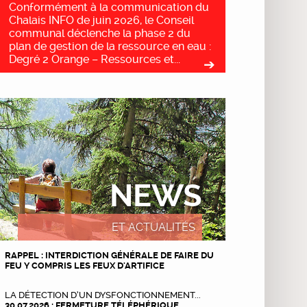
Conformément à la communication du
Chalais INFO de juin 2026, le Conseil
communal déclenche la phase 2 du
plan de gestion de la ressource en eau :
Degré 2 Orange – Ressources et...
NEWS
ET ACTUALITÉS
RAPPEL : INTERDICTION GÉNÉRALE DE FAIRE DU
FEU Y COMPRIS LES FEUX D'ARTIFICE
LA DÉTECTION D’UN DYSFONCTIONNEMENT...
30.07.2026 : FERMETURE TÉLÉPHÉRIQUE