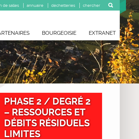
n de salles
annuaire
déchetteries
ARTENAIRES
BOURGEOISIE
EXTRANET
PHASE 2 / DEGRÉ 2
– RESSOURCES ET
DÉBITS RÉSIDUELS
LIMITES