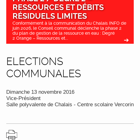
RESSOURCES ET DÉBITS
RÉSIDUELS LIMITES
Conformément à la communication du Chalais INFO de
juin 2026, le Conseil communal déclenche la phase 2
du plan de gestion de la ressource en eau : Degré
2 Orange – Ressources et...
ELECTIONS
COMMUNALES
Dimanche 13 novembre 2016
Vice-Président
Salle polyvalente de Chalais - Centre scolaire Vercorin