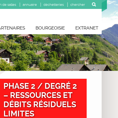
n de salles
annuaire
déchetteries
ARTENAIRES
BOURGEOISIE
EXTRANET
PHASE 2 / DEGRÉ 2
– RESSOURCES ET
DÉBITS RÉSIDUELS
LIMITES