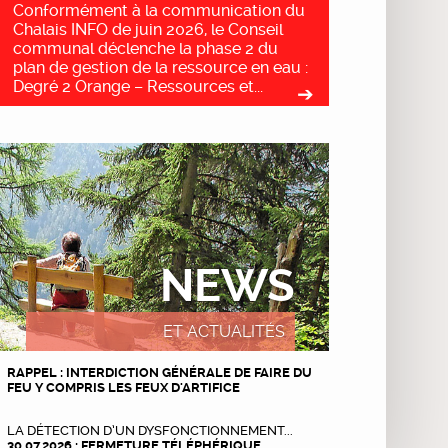
Conformément à la communication du
Chalais INFO de juin 2026, le Conseil
communal déclenche la phase 2 du
plan de gestion de la ressource en eau :
Degré 2 Orange – Ressources et...
NEWS
ET ACTUALITÉS
RAPPEL : INTERDICTION GÉNÉRALE DE FAIRE DU
FEU Y COMPRIS LES FEUX D'ARTIFICE
LA DÉTECTION D’UN DYSFONCTIONNEMENT...
30.07.2026 : FERMETURE TÉLÉPHÉRIQUE