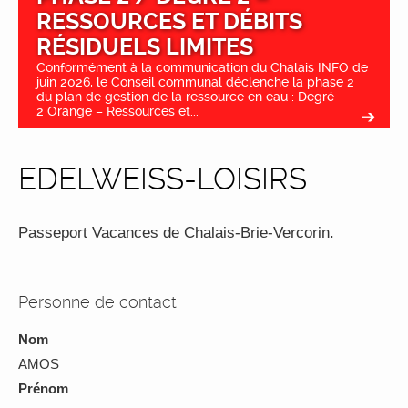
RESSOURCES ET DÉBITS
RÉSIDUELS LIMITES
Conformément à la communication du Chalais INFO de
juin 2026, le Conseil communal déclenche la phase 2
du plan de gestion de la ressource en eau : Degré
2 Orange – Ressources et...
EDELWEISS-LOISIRS
Passeport Vacances de Chalais-Brie-Vercorin.
Personne de contact
Nom
AMOS
Prénom