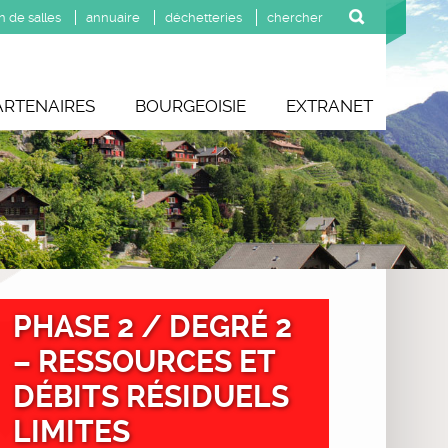
n de salles
annuaire
déchetteries
ARTENAIRES
BOURGEOISIE
EXTRANET
PHASE 2 / DEGRÉ 2
– RESSOURCES ET
DÉBITS RÉSIDUELS
LIMITES