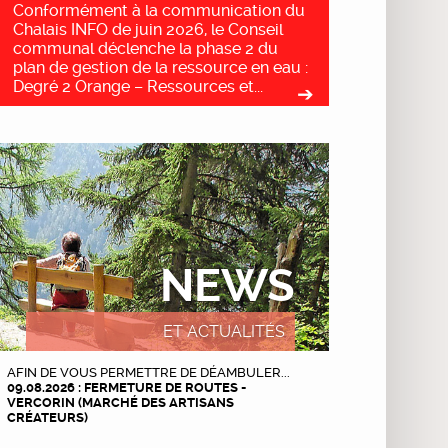
Conformément à la communication du
Chalais INFO de juin 2026, le Conseil
communal déclenche la phase 2 du
plan de gestion de la ressource en eau :
Degré 2 Orange – Ressources et...
NEWS
ET ACTUALITÉS
AFIN DE VOUS PERMETTRE DE DÉAMBULER...
09.08.2026 : FERMETURE DE ROUTES -
VERCORIN (MARCHÉ DES ARTISANS
CRÉATEURS)