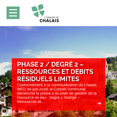
PHASE 2 / DEGRÉ 2 –
RESSOURCES ET DÉBITS
RÉSIDUELS LIMITES
Conformément à la communication du Chalais
INFO de juin 2026, le Conseil communal
déclenche la phase 2 du plan de gestion de la
ressource en eau : Degré 2 Orange –
Ressources et...