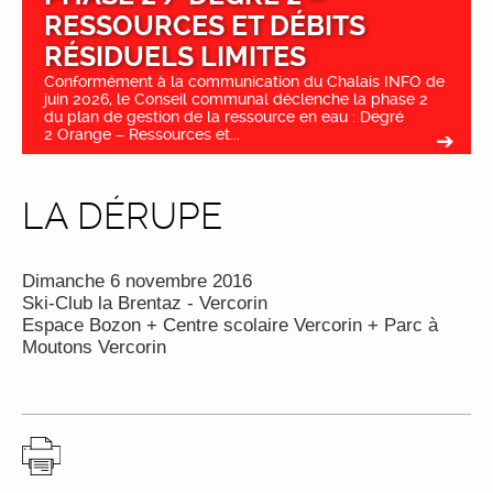
RESSOURCES ET DÉBITS
RÉSIDUELS LIMITES
Conformément à la communication du Chalais INFO de
juin 2026, le Conseil communal déclenche la phase 2
du plan de gestion de la ressource en eau : Degré
2 Orange – Ressources et...
LA DÉRUPE
Dimanche 6 novembre 2016
Ski-Club la Brentaz - Vercorin
Espace Bozon + Centre scolaire Vercorin + Parc à
Moutons Vercorin