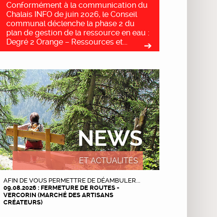
Conformément à la communication du
Chalais INFO de juin 2026, le Conseil
communal déclenche la phase 2 du
plan de gestion de la ressource en eau :
Degré 2 Orange – Ressources et...
NEWS
ET ACTUALITÉS
AFIN DE VOUS PERMETTRE DE DÉAMBULER...
09.08.2026 : FERMETURE DE ROUTES -
VERCORIN (MARCHÉ DES ARTISANS
CRÉATEURS)