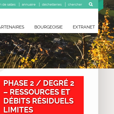
n de salles
annuaire
déchetteries
ARTENAIRES
BOURGEOISIE
EXTRANET
PHASE 2 / DEGRÉ 2
– RESSOURCES ET
DÉBITS RÉSIDUELS
LIMITES