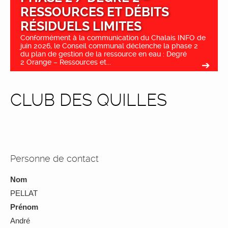
RESSOURCES ET DÉBITS
RÉSIDUELS LIMITES
Conformément à la communication du Chalais INFO de
juin 2026, le Conseil communal déclenche la phase 2
du plan de gestion de la ressource en eau : Degré
2 Orange – Ressources et...
CLUB DES QUILLES
Personne de contact
Nom
PELLAT
Prénom
André