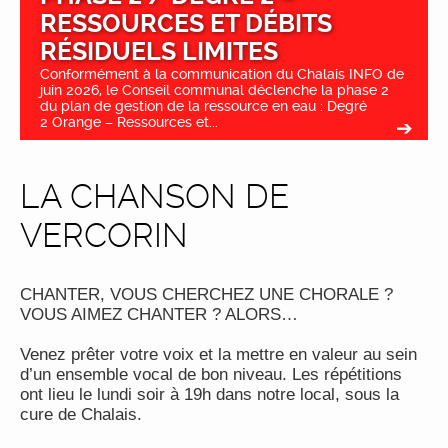
RESSOURCES ET DÉBITS
RÉSIDUELS LIMITES
Conformément à la communication du Chalais INFO de
juin 2026, le Conseil communal déclenche la phase 2
du plan de gestion de la ressource en eau : Degré
2 Orange – Ressources et...
LA CHANSON DE
VERCORIN
CHANTER, VOUS CHERCHEZ UNE CHORALE ?
VOUS AIMEZ CHANTER ? ALORS…
Venez prêter votre voix et la mettre en valeur au sein
d’un ensemble vocal de bon niveau. Les répétitions
ont lieu le lundi soir à 19h dans notre local, sous la
cure de Chalais.