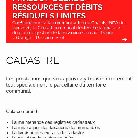
RESSOURCES ET DÉBITS
RÉSIDUELS LIMITES
Conformément à la communication du Chalais INFO de
juin 2026, le Conseil communal déclenche la phase 2
du plan de gestion de la ressource en eau : Degré
2 Orange – Ressources et...
CADASTRE
Les prestations que vous pouvez y trouver concernent
tout spécialement le parcellaire du territoire
communal.
Cela comprend :
La maintenance des registres cadastraux
La mise à jour des taxations des immeubles
La livraison des extraits de cadastre
La mutation des actes notariés