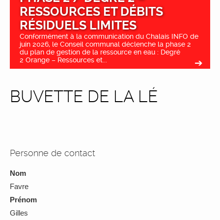
RESSOURCES ET DÉBITS
RÉSIDUELS LIMITES
Conformément à la communication du Chalais INFO de
juin 2026, le Conseil communal déclenche la phase 2
du plan de gestion de la ressource en eau : Degré
2 Orange – Ressources et...
BUVETTE DE LA LÉ
Personne de contact
Nom
Favre
Prénom
Gilles