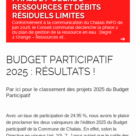
RESSOURCES ET DÉBITS
RÉSIDUELS LIMITES
Conformément à la communication du Chalais INFO de
juin 2026, le Conseil communal déclenche la phase 2
du plan de gestion de la ressource en eau : Degré
2 Orange – Ressources et...
BUDGET PARTICIPATIF
2025 : RÉSULTATS !
Par ici pour le classement des projets 2025 du Budget
Participatif
Avec un taux de participation de 24.95 %, nous avons le plaisir
de proclamer les deux vainqueurs de l'édition 2025 du Budget
participatif de la Commune de Chalais. En effet, selon la
Directive en vigueur (art. 10), "[...] pour autant que le solde des