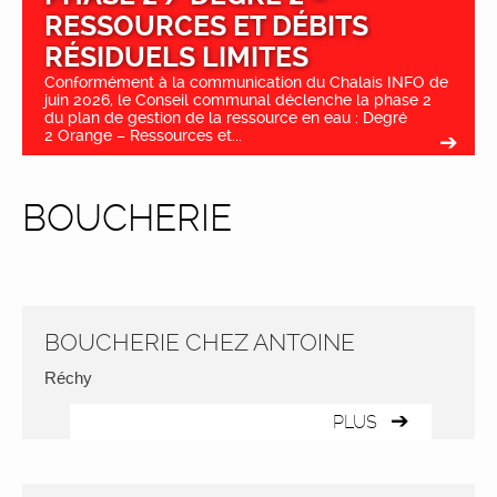
RESSOURCES ET DÉBITS
RÉSIDUELS LIMITES
Conformément à la communication du Chalais INFO de
juin 2026, le Conseil communal déclenche la phase 2
du plan de gestion de la ressource en eau : Degré
2 Orange – Ressources et...
BOUCHERIE
BOUCHERIE CHEZ ANTOINE
Réchy
PLUS