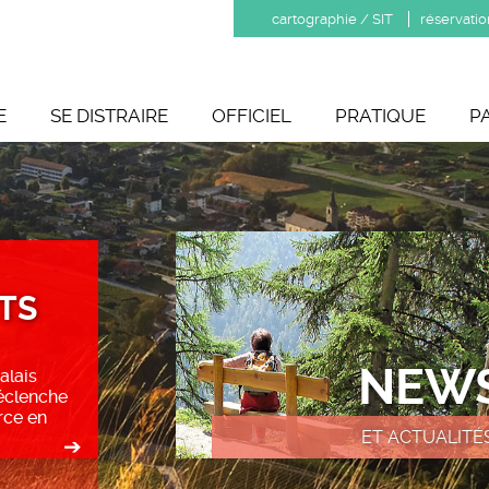
cartographie / SIT
réservatio
E
SE DISTRAIRE
OFFICIEL
PRATIQUE
P
TS
NEW
alais
éclenche
rce en
ET ACTUALITÉ