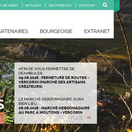
n de salles
annuaire
déchetteries
ARTENAIRES
BOURGEOISIE
EXTRANET
AFIN DE VOUS PERMETTRE DE
DÉAMBULER...
09.08.2026 : FERMETURE DE ROUTES -
VERCORIN (MARCHÉ DES ARTISANS
CRÉATEURS)
S
LE MARCHÉ HEBDOMADAIRE AURA
BIEN LIEU...
08.08.2026 : MARCHÉ HEBDOMADAIRE
AU PARC À MOUTONS - VERCORIN
PLUS
S