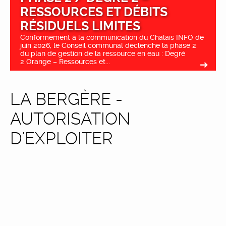
RESSOURCES ET DÉBITS
RÉSIDUELS LIMITES
Conformément à la communication du Chalais INFO de
juin 2026, le Conseil communal déclenche la phase 2
du plan de gestion de la ressource en eau : Degré
2 Orange – Ressources et...
LA BERGÈRE -
AUTORISATION
D'EXPLOITER