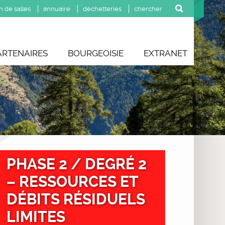
n de salles
annuaire
déchetteries
ARTENAIRES
BOURGEOISIE
EXTRANET
PHASE 2 / DEGRÉ 2
– RESSOURCES ET
DÉBITS RÉSIDUELS
LIMITES