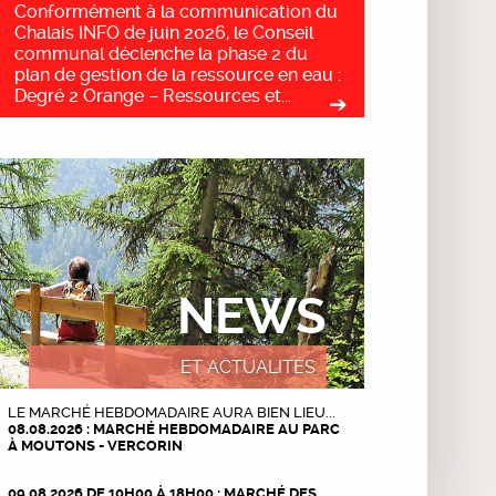
Conformément à la communication du
Chalais INFO de juin 2026, le Conseil
communal déclenche la phase 2 du
plan de gestion de la ressource en eau :
Degré 2 Orange – Ressources et...
NEWS
ET ACTUALITÉS
LE MARCHÉ HEBDOMADAIRE AURA BIEN LIEU...
08.08.2026 : MARCHÉ HEBDOMADAIRE AU PARC
À MOUTONS - VERCORIN
09.08.2026 DE 10H00 À 18H00 : MARCHÉ DES