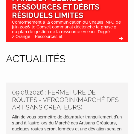
RESSOURCES ET DÉBITS
RÉSIDUELS LIMITES
Conformément à la communication du Chalais INFO de
juin 2026, le Conseil communal déclenche la phase 2
du plan de gestion de la ressource en eau : Degré
2 Orange – Ressources et...
ACTUALITÉS
09.08.2026 : FERMETURE DE
ROUTES - VERCORIN (MARCHÉ DES
ARTISANS CRÉATEURS)
Afin de vous permettre de déambuler tranquillement d'un
stand à l'autre lors du Marché des Artisans Créateurs,
quelques routes seront fermées et une déviation sera en