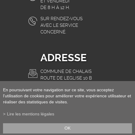
ET VENDREDI
DE 8 H À 12 H.
SUR RENDEZ-VOUS
AVEC LE SERVICE
CONCERNÉ.
ADRESSE
COMMUNE DE CHALAIS
ROUTE DE L'EGLISE 10 B
3966 CHALAIS
En poursuivant votre navigation sur ce site, vous acceptez
INFO@CHALAIS.CH
l'utilisation de cookies pour améliorer votre expérience utilisateur et
réaliser des statistiques de visites.
Lire les mentions légales
OK