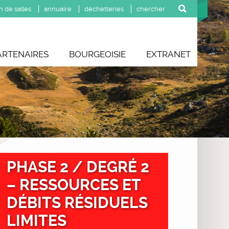
n de salles
annuaire
déchetteries
ARTENAIRES
BOURGEOISIE
EXTRANET
PHASE 2 / DEGRÉ 2
– RESSOURCES ET
DÉBITS RÉSIDUELS
LIMITES