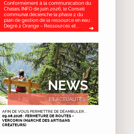
Conformément à la communication du
Chalais INFO de juin 2026, le Conseil
communal déclenche la phase 2 du
plan de gestion de la ressource en eau :
Degré 2 Orange – Ressources et...
NEWS
ET ACTUALITÉS
AFIN DE VOUS PERMETTRE DE DÉAMBULER...
09.08.2026 : FERMETURE DE ROUTES -
VERCORIN (MARCHÉ DES ARTISANS
CRÉATEURS)