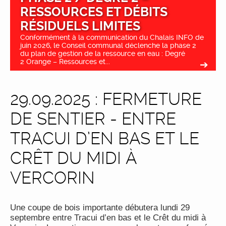
RESSOURCES ET DÉBITS
RÉSIDUELS LIMITES
Conformément à la communication du Chalais INFO de
juin 2026, le Conseil communal déclenche la phase 2
du plan de gestion de la ressource en eau : Degré
2 Orange – Ressources et...
29.09.2025 : FERMETURE
DE SENTIER - ENTRE
TRACUI D’EN BAS ET LE
CRÊT DU MIDI À
VERCORIN
Une coupe de bois importante débutera lundi 29
septembre entre Tracui d’en bas et le Crêt du midi à