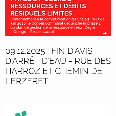
RESSOURCES ET DÉBITS
RÉSIDUELS LIMITES
Conformément à la communication du Chalais INFO de
juin 2026, le Conseil communal déclenche la phase 2
du plan de gestion de la ressource en eau : Degré
2 Orange – Ressources et...
09.12.2025 : FIN D'AVIS
D'ARRÊT D'EAU - RUE DES
HARROZ ET CHEMIN DE
L'ERZERET