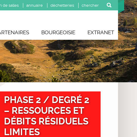
n de salles
annuaire
déchetteries
ARTENAIRES
BOURGEOISIE
EXTRANET
PHASE 2 / DEGRÉ 2
– RESSOURCES ET
DÉBITS RÉSIDUELS
LIMITES