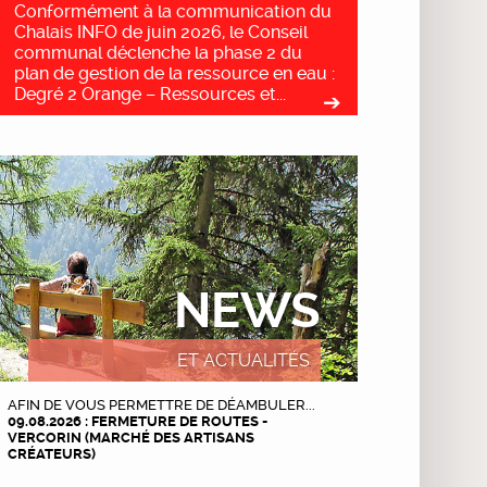
Conformément à la communication du
Chalais INFO de juin 2026, le Conseil
communal déclenche la phase 2 du
plan de gestion de la ressource en eau :
Degré 2 Orange – Ressources et...
NEWS
ET ACTUALITÉS
AFIN DE VOUS PERMETTRE DE DÉAMBULER...
09.08.2026 : FERMETURE DE ROUTES -
VERCORIN (MARCHÉ DES ARTISANS
CRÉATEURS)