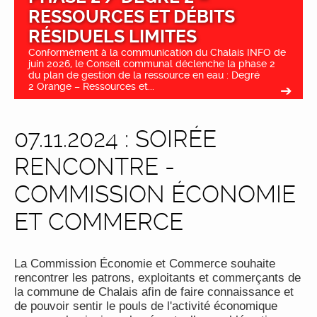
RESSOURCES ET DÉBITS
RÉSIDUELS LIMITES
Conformément à la communication du Chalais INFO de
juin 2026, le Conseil communal déclenche la phase 2
du plan de gestion de la ressource en eau : Degré
2 Orange – Ressources et...
07.11.2024 : SOIRÉE
RENCONTRE -
COMMISSION ÉCONOMIE
ET COMMERCE
La Commission Économie et Commerce souhaite
rencontrer les patrons, exploitants et commerçants de
la commune de Chalais afin de faire connaissance et
de pouvoir sentir le pouls de l'activité économique