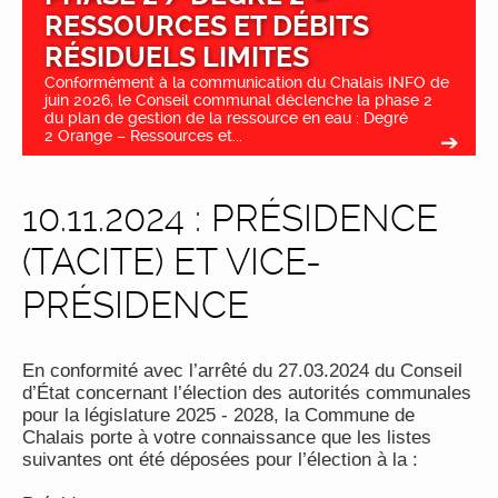
RESSOURCES ET DÉBITS
RÉSIDUELS LIMITES
Conformément à la communication du Chalais INFO de
juin 2026, le Conseil communal déclenche la phase 2
du plan de gestion de la ressource en eau : Degré
2 Orange – Ressources et...
10.11.2024 : PRÉSIDENCE
(TACITE) ET VICE-
PRÉSIDENCE
En conformité avec l’arrêté du 27.03.2024 du Conseil
d’État concernant l’élection des autorités communales
pour la législature 2025 - 2028, la Commune de
Chalais porte à votre connaissance que les listes
suivantes ont été déposées pour l’élection à la :