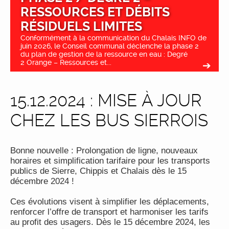
RESSOURCES ET DÉBITS
RÉSIDUELS LIMITES
Conformément à la communication du Chalais INFO de
juin 2026, le Conseil communal déclenche la phase 2
du plan de gestion de la ressource en eau : Degré
2 Orange – Ressources et...
15.12.2024 : MISE À JOUR
CHEZ LES BUS SIERROIS
Bonne nouvelle : Prolongation de ligne, nouveaux
horaires et simplification tarifaire pour les transports
publics de Sierre, Chippis et Chalais dès le 15
décembre 2024 !
Ces évolutions visent à simplifier les déplacements,
renforcer l’offre de transport et harmoniser les tarifs
au profit des usagers. Dès le 15 décembre 2024, les