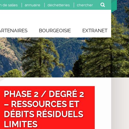
n de salles
annuaire
déchetteries
ARTENAIRES
BOURGEOISIE
EXTRANET
PHASE 2 / DEGRÉ 2
– RESSOURCES ET
DÉBITS RÉSIDUELS
LIMITES