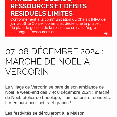
RESSOURCES ET DÉBITS
RÉSIDUELS LIMITES
Conformément à la communication du Chalais INFO de
juin 2026, le Conseil communal déclenche la phase 2
du plan de gestion de la ressource en eau : Degré
2 Orange – Ressources et...
07-08 DÉCEMBRE 2024 :
MARCHÉ DE NOËL À
VERCORIN
Le village de Vercorin se pare de son ambiance de
Noël le week-end des 7 et 8 décembre 2024 : marché
de Noël, atelier de bricolage, illuminations et concert...
Il y en aura pour petits et grands !
Les festivités se dérouleront à la Maison