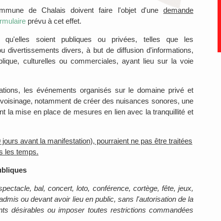
mmune de Chalais doivent faire l'objet d'une
demande
rmulaire
prévu à cet effet.
s, qu'elles soient publiques ou privées, telles que les
 divertissements divers, à but de diffusion d'informations,
publique, culturelles ou commerciales, ayant lieu sur la voie
ions, les événements organisés sur le domaine privé et
 voisinage, notamment de créer des nuisances sonores, une
t la mise en place de mesures en lien avec la tranquillité et
rs avant la manifestation), pourraient ne pas être traitées
s les temps.
ubliques
pectacle, bal, concert, loto, conférence, cortège, fête, jeux,
dmis ou devant avoir lieu en public, sans l'autorisation de la
ments désirables ou imposer toutes restrictions commandées