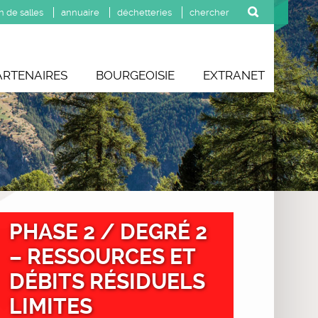
n de salles
annuaire
déchetteries
ARTENAIRES
BOURGEOISIE
EXTRANET
PHASE 2 / DEGRÉ 2
– RESSOURCES ET
DÉBITS RÉSIDUELS
LIMITES