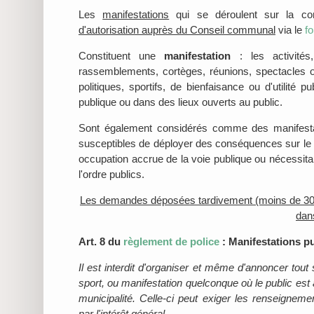
Les
manifestations
qui se déroulent sur la co
d'autorisation auprès du Conseil communal
via le
fo
Constituent une
manifestation
: les activité
rassemblements, cortèges, réunions, spectacles ou
politiques, sportifs, de bienfaisance ou d'utilité 
publique ou dans des lieux ouverts au public.
Sont également considérés comme des manifestat
susceptibles de déployer des conséquences sur le
occupation accrue de la voie publique ou nécessitan
l'ordre publics.
Les demandes déposées tardivement (moins de 30 jou
dan
Art. 8 du
règlement de police
: Manifestations p
Il est interdit d'organiser et même d'annoncer tout s
sport, ou manifestation quelconque où le public est a
municipalité. Celle-ci peut exiger les renseigne
par l'intérêt général.