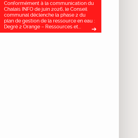
Conformément à la communication du
Chalais INFO de juin 2026, le Conseil
communal déclenche la phase 2 du
plan de gestion de la ressource en eau :
Degré 2 Orange – Ressources et...